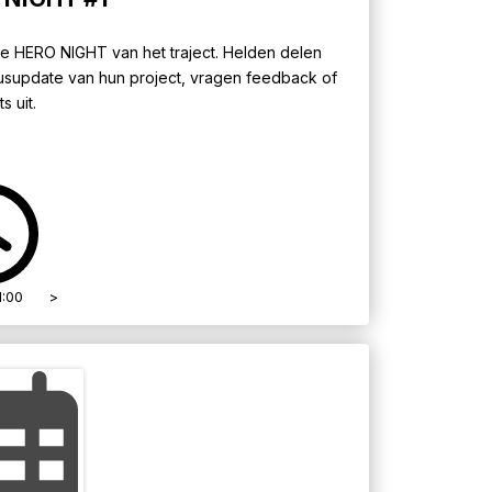
e HERO NIGHT van het traject. Helden delen
usupdate van hun project, vragen feedback of
s uit.
1:00
>