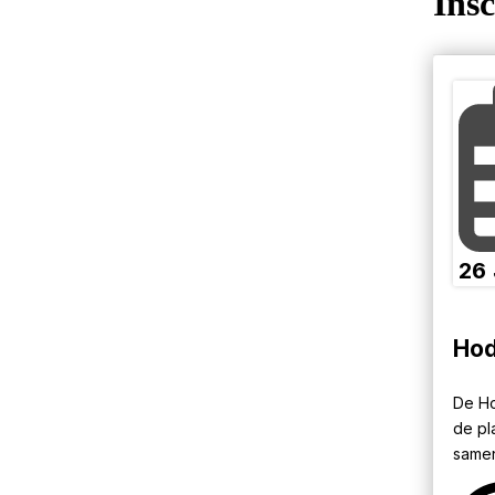
Insc
26
Hod
De Ho
de p
samen