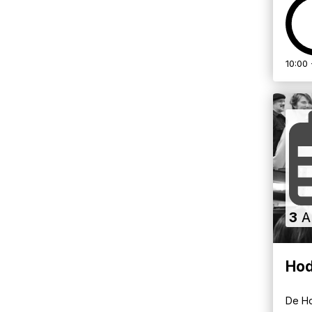
10:00 
3
A
Hod
De Ho