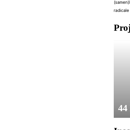
(samen)l
radicale
Proj
44