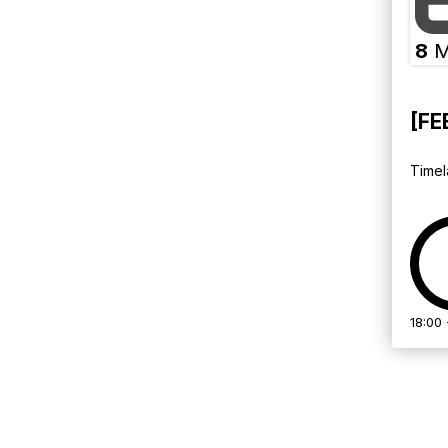
8
M
[FE
Timel
18:00 