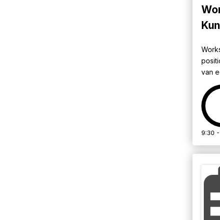
Wor
Kun
Works
posit
van e
9:30 -