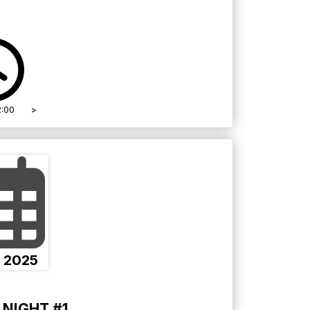
2:00
>
t
2025
 NIGHT #1