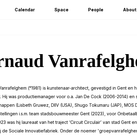
Calendar
Space
People
About
rnaud Vanrafelg
anrafelghem (°1981) is kunstenaar-architect, gevestigd in Gent en he
t. Hij was productiemanager voor o.a. Jan De Cock (2006-2014) en s
appen (Lisbeth Gruwez, DIIV (USA), Shugo Tokumaru (JAP), MOS DEF
tellingen i.s.m. team stadsbouwmeester Gent (2023), voor Onbetaal
2023 was hij laureaat van het traject ‘Circuit Circulair’ van stad Gen
j de Sociale Innovatiefabriek. Onder de noemer 'groepvanrafelghe