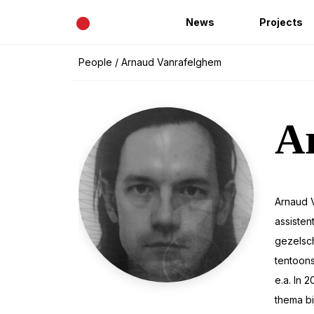
•
News
Projects
People
/ Arnaud Vanrafelghem
A
Arnaud V
assisten
gezelsch
tentoons
e.a. In 
thema bi