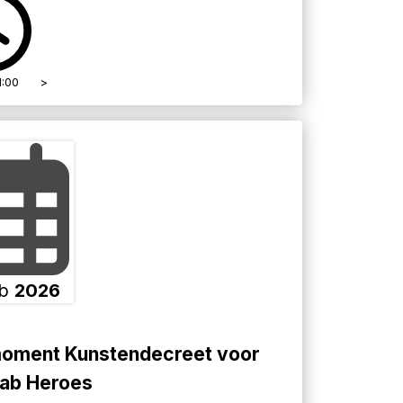
1:00
>
b
2026
moment Kunstendecreet voor
ab Heroes